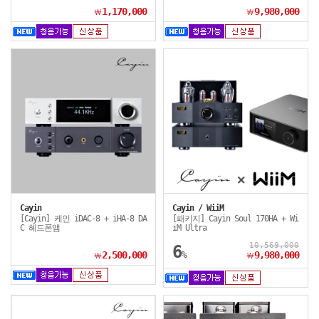
1,170,000
9,980,000
￦
￦
Cayin
Cayin / WiiM
[Cayin] 케인 iDAC-8 + iHA-8 DA
[패키지] Cayin Soul 170HA + Wi
C 헤드폰앰
iM Ultra
10,569,000
6
2,500,000
%
9,980,000
￦
￦