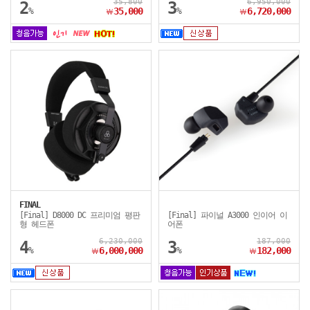
35,800
6,950,000
2
3
%
35,000
%
6,720,000
￦
￦
FINAL
[Final] D8000 DC 프리미엄 평판
[Final] 파이널 A3000 인이어 이
형 헤드폰
어폰
6,230,000
187,000
4
3
%
6,000,000
%
182,000
￦
￦