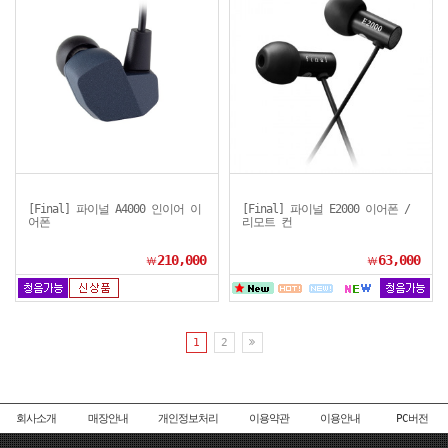
[Final] 파이널 A4000 인이어 이
[Final] 파이널 E2000 이어폰 /
어폰
리모트 컨
210,000
63,000
￦
￦
1
2
회사소개
매장안내
개인정보처리
이용약관
이용안내
PC버전