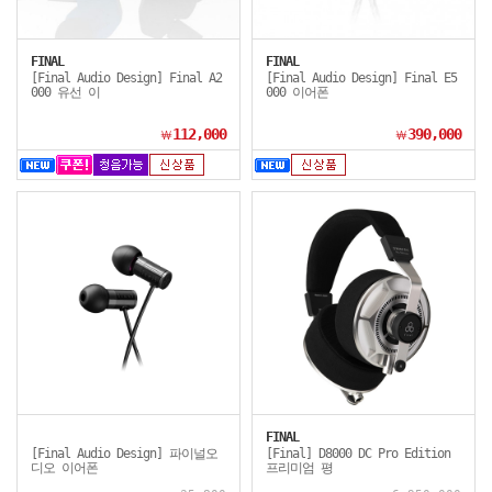
FINAL
FINAL
[Final Audio Design] Final A2
[Final Audio Design] Final E5
000 유선 이
000 이어폰
112,000
390,000
￦
￦
FINAL
[Final Audio Design] 파이널오
[Final] D8000 DC Pro Edition
디오 이어폰
프리미엄 평