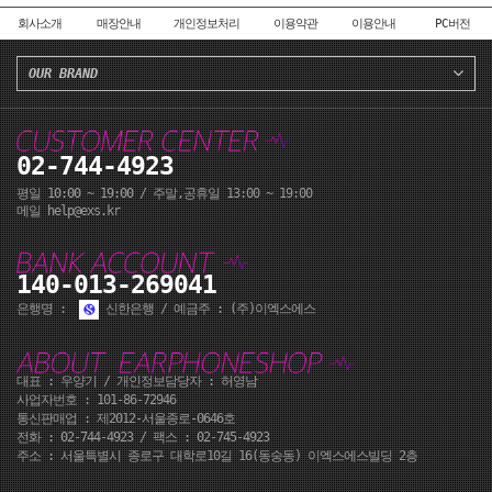
회사소개
매장안내
개인정보처리
이용약관
이용안내
PC버전
OUR BRAND
02-744-4923
평일 10:00 ~ 19:00 / 주말,공휴일 13:00 ~ 19:00
메일 help@exs.kr
140-013-269041
은행명 :
신한은행 / 예금주 : (주)이엑스에스
대표 : 우양기 / 개인정보담당자 : 허영남
사업자번호 : 101-86-72946
통신판매업 : 제2012-서울종로-0646호
전화 :
02-744-4923
/ 팩스 : 02-745-4923
주소 : 서울특별시 종로구 대학로10길 16(동숭동) 이엑스에스빌딩 2층