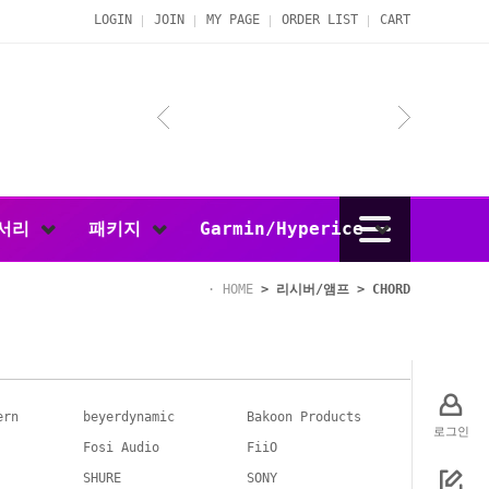
LOGIN
JOIN
MY PAGE
ORDER LIST
CART
서리
패키지
Garmin/Hyperice
HOME
>
리시버/앰프
>
CHORD
ern
beyerdynamic
Bakoon Products
로그인
Fosi Audio
FiiO
SHURE
SONY