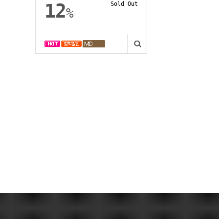
/ 전...
12
Sold Out
%