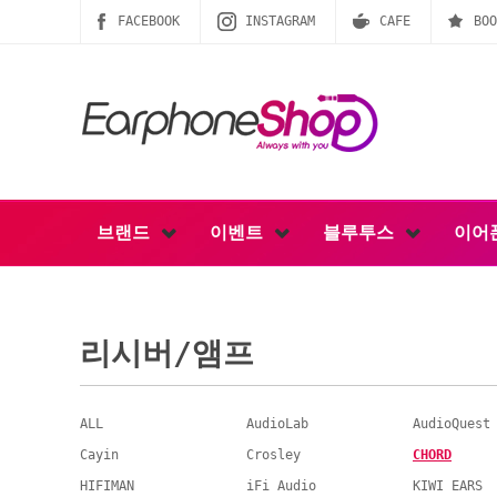
FACEBOOK
INSTAGRAM
CAFE
BOO
브랜드
이벤트
블루투스
이어
리시버/앰프
ALL
AudioLab
AudioQuest
Cayin
Crosley
CHORD
HIFIMAN
iFi Audio
KIWI EARS