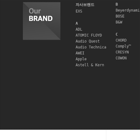
B
자사브랜드
Beyerdynami
EXS
BOSE
B&W
A
ADL
C
ATOMIC FLOYD
CHORD
Audio Quest
Comply™
Audio Technica
CRESYN
AWEI
COWON
Apple
Astell & Kern