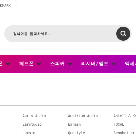
KMARK
폰
헤드폰
스피커
리시버/앰프
액세
Auris Audio
Austrian Audio
Astell & K
Earstudio
Earman
FOCAL
Luxsin
Questyle
Sennheiser