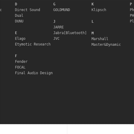
D
G
K
P
c
Direct Sound
GOLDMUND
Klipsch
Ph
Dual
PH
DUNU
Pl
J
L
JARRE
E
Jabra[Bluetooth]
M
Elago
JVC
Marshall
Etymotic Research
Master&Dynamic
F
Fender
FOCAL
Final Audio Design