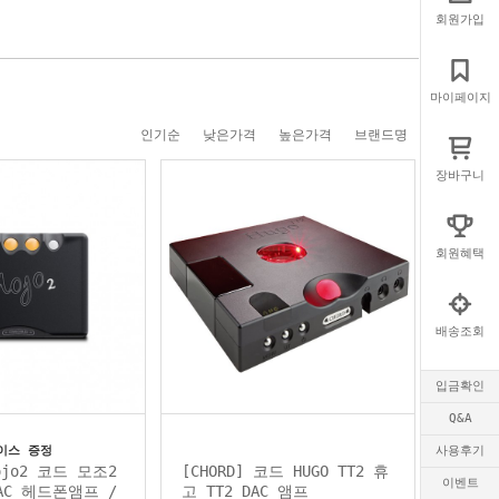
회원가입
마이페이지
인기순
낮은가격
높은가격
브랜드명
장바구니
회원혜택
배송조회
입금확인
Q&A
케이스 증정
사용후기
Mojo2 코드 모조2
[CHORD] 코드 HUGO TT2 휴
이벤트
AC 헤드폰앰프 /
고 TT2 DAC 앰프