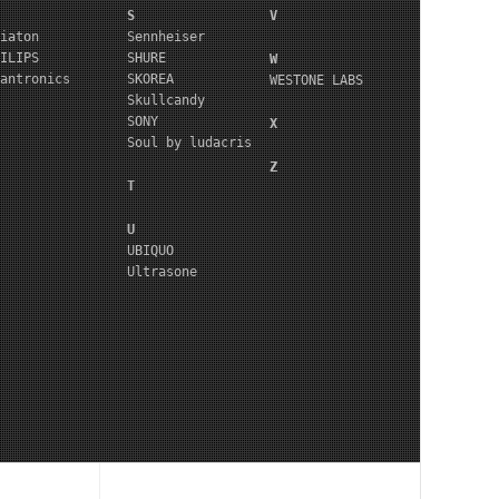
S
V
iaton
Sennheiser
ILIPS
SHURE
W
antronics
SKOREA
WESTONE LABS
Skullcandy
SONY
X
Soul by ludacris
Z
T
U
UBIQUO
Ultrasone