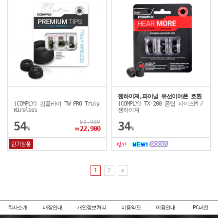
젠하이져,파이널 유선이어폰 호환
[COMPLY] 컴플라이 TW PRO Truly
[COMPLY] TX-200 폼팁 사이즈M /
Wireless
젠하이져
50,000
54
34
%
22,900
%
￦
1
2
회사소개
매장안내
개인정보처리
이용약관
이용안내
PC버전