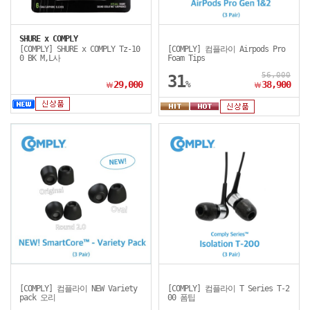
SHURE x COMPLY
[COMPLY] SHURE x COMPLY Tz-10
[COMPLY] 컴플라이 Airpods Pro
0 BK M,L사
Foam Tips
56,000
31
29,000
%
38,900
￦
￦
[COMPLY] 컴플라이 NEW Variety
[COMPLY] 컴플라이 T Series T-2
pack 오리
00 폼팁