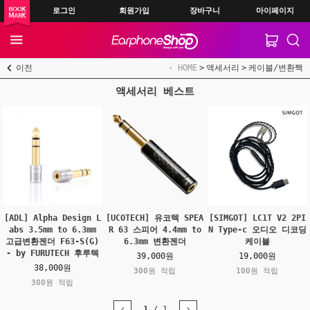
로그인
회원가입
장바구니
마이페이지
이전
HOME
액세서리
케이블/변환짹
액세서리 베스트
[ADL] Alpha Design L
[UCOTECH] 유코텍 SPEA
[SIMGOT] LC1T V2 2PI
abs 3.5mm to 6.3mm
R 63 스피어 4.4mm to
N Type-c 오디오 디코딩
고급변환젠더 F63-S(G)
6.3mm 변환젠더
케이블
- by FURUTECH 후루텍
39,000원
19,000원
38,000원
300원 적립
100원 적립
300원 적립
1
/
1