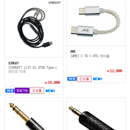
AME
[AME] C TO C OTG 케이블
SIMGOT
[SIMGOT] LC1T V2 2PIN Type-c
12,900
￦
오디오 디코
19,000
￦