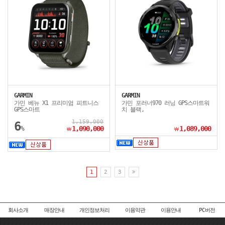
GARMIN
GARMIN
가민 베뉴 X1 프리미엄 피트니스
가민 포러너970 러닝 GPS스마트워
GPS스마트
치 블랙,
1,159,000
6
%
1,090,000
1,089,000
￦
￦
1
2
3
회사소개
매장안내
개인정보처리
이용약관
이용안내
PC버전