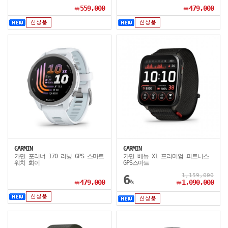
559,000
479,000
￦
￦
GARMIN
GARMIN
가민 포러너 170 러닝 GPS 스마트
가민 베뉴 X1 프리미엄 피트니스
워치 화이
GPS스마트
1,159,000
6
479,000
%
1,090,000
￦
￦