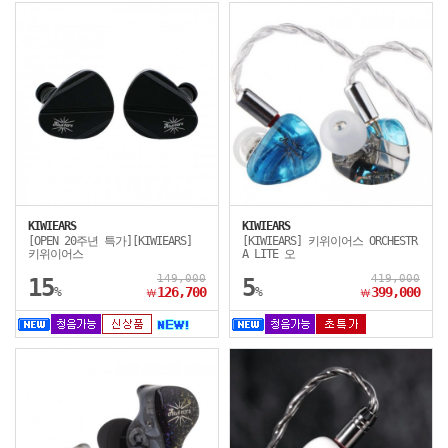
KIWIEARS
KIWIEARS
[OPEN 20주년 특가][KIWIEARS]
[KIWIEARS] 키위이어스 ORCHESTR
키위이어스
A LITE 오
149,000
419,000
15
5
%
126,700
%
399,000
￦
￦