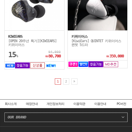
KIWIEARS
키위이어스
[OPEN 20주년 특가][KIWIEARS]
[KiwiEars] QUINTET 키위이어스
키위이어스
퀸텟 5드라
94,900
15
%
80,700
359,000
￦
￦
1
2
회사소개
매장안내
개인정보처리
이용약관
이용안내
PC버전
OUR BRAND