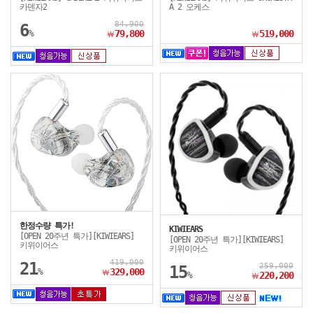
카덴자2
A 2 오케스
84,900
6
%
79,800
519,000
￦
￦
한정수량 특가!
KIWIEARS
[OPEN 20주년 특가][KIWIEARS]
[OPEN 20주년 특가][KIWIEARS]
키위이어스
키위이어스
419,000
21
259,000
15
%
329,000
￦
%
220,200
￦