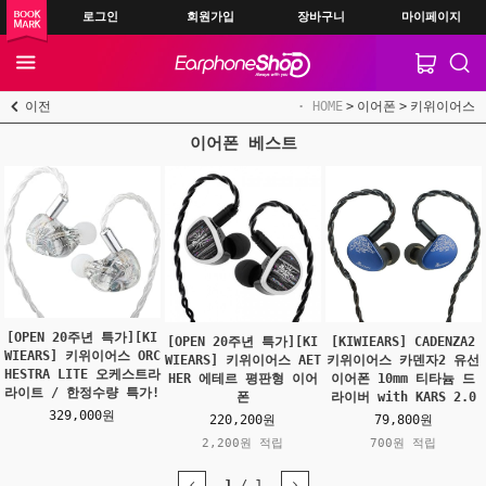
로그인
회원가입
장바구니
마이페이지
이전
HOME
이어폰
키위이어스
이어폰 베스트
[OPEN 20주년 특가][KI
[OPEN 20주년 특가][KI
[KIWIEARS] CADENZA2
WIEARS] 키위이어스 ORC
WIEARS] 키위이어스 AET
키위이어스 카덴자2 유선
HESTRA LITE 오케스트라
HER 에테르 평판형 이어
이어폰 10mm 티타늄 드
라이트 / 한정수량 특가!
폰
라이버 with KARS 2.0
329,000원
220,200원
79,800원
2,200원 적립
700원 적립
1
/
1