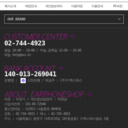
회사소개
매장안내
개인정보처리
이용약관
이용안내
PC버전
OUR BRAND
02-744-4923
평일 10:00 ~ 19:00 / 주말,공휴일 13:00 ~ 19:00
메일 help@exs.kr
140-013-269041
은행명 :
신한은행 / 예금주 : (주)이엑스에스
대표 : 우양기 / 개인정보담당자 : 허영남
사업자번호 : 101-86-72946
통신판매업 : 제2012-서울종로-0646호
전화 :
02-744-4923
/ 팩스 : 02-745-4923
주소 : 서울특별시 종로구 대학로10길 16(동숭동) 이엑스에스빌딩 2층