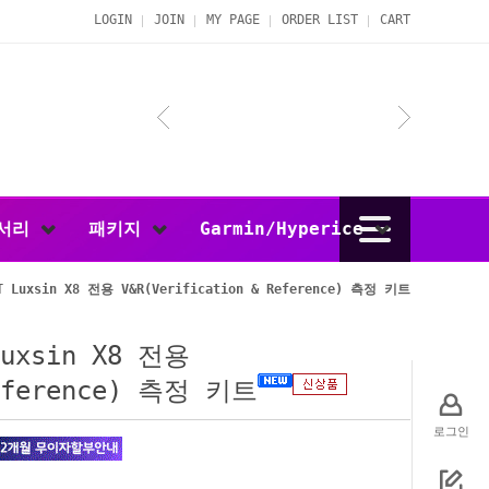
LOGIN
JOIN
MY PAGE
ORDER LIST
CART
서리
패키지
Garmin/Hyperice
T Luxsin X8 전용 V&R(Verification & Reference) 측정 키트
Luxsin X8 전용
Reference) 측정 키트
로그인