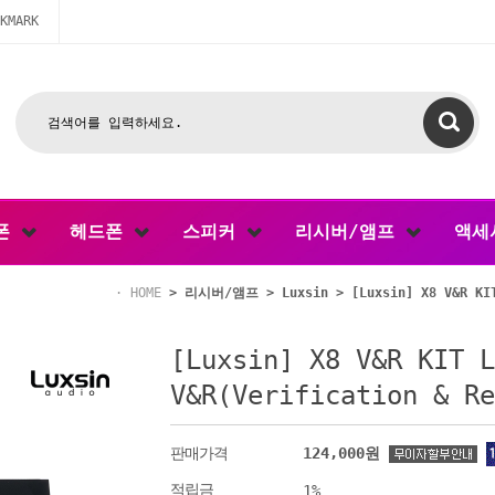
KMARK
폰
헤드폰
스피커
리시버/앰프
액세
HOME
>
리시버/앰프
>
Luxsin
> [Luxsin] X8 V&R KI
[Luxsin] X8 V&R KIT 
V&R(Verification & 
124,000원
판매가격
적립금
1%