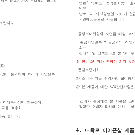
 휴일은 배송기간에 포함되지 않습니
법률’ 제18조 (청약철회등의 효
받은
날로부터 제 3영업일 이내에 환
지연배상금으로 지급합니다.
 바랍니다
[공정거래위원회 지연금 배상 고시
- 환금지연일수 x 물품가액 x 연
의는
판매처 및 고객센터로 문의해 
※ 단, 소비자와 연락이 되지 않
니다
[품질보증기]
 확인이 불가하여 처리가 지연될수
① 소비자 취급 주의사항 불이행시
② 본 제품에 대한 A/S관련사항
- 소비자 분쟁해결 본 제품은 소
은 미개봉시에만 가능하며,
정당한 소비자 피해에 대해 보상
 차등 적용)
가능 합니다.
4. 대학로 이어폰샵 제