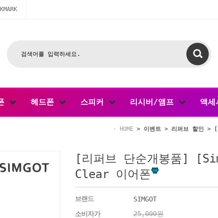
KMARK
폰
헤드폰
스피커
리시버/앰프
액세
HOME
>
이벤트
>
리퍼브 할인
> [
[리퍼브 단순개봉품] [Simgo
Clear 이어폰
브랜드
SIMGOT
소비자가
25,000원