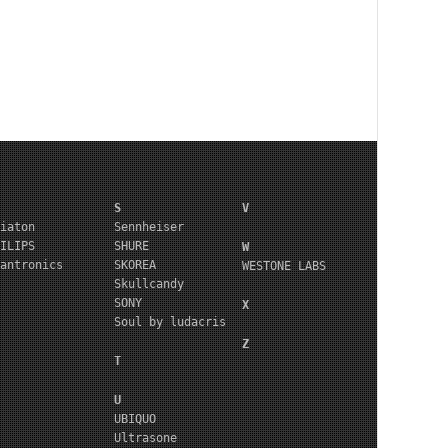
S
V
iaton
Sennheiser
ILIPS
SHURE
W
antronics
SKOREA
WESTONE LABS
Skullcandy
SONY
X
Soul by ludacris
Z
T
U
UBIQUO
Ultrasone