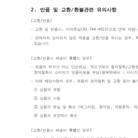
2. 반품 및 교환/환불관련 유의사항
[교환/반품]
- 교환 및 반품시, 이어폰샵(02-744-4923)으로 연락 바랍
- 판매자와 상의되지 않은 제품을 교환/반품 하시는 경우,
있습니다
[교환/반품시 배송비
유료
인 경우]
- 제품의 하자가 아닌 단순변심, 착오구매의 철약철회/교환
청약철회시 소비자가 반품비용을 부담(왕복택배비 : 사이즈
- 아래 해당사항의 경우, 제품의 청약철회 및 교환 등이 불
① 상품의 개봉
② 상품의 사용
③ 상품의 분실 및 훼손 (찌그러짐, 찢어짐, 개봉흔적, 
④ 상품의 포장박스 훼손
[교환/반품시 배송비
무료
인 경우]