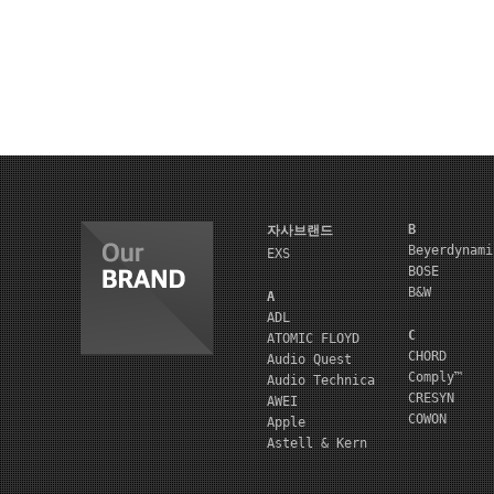
B
자사브랜드
Beyerdynami
EXS
BOSE
B&W
A
ADL
C
ATOMIC FLOYD
CHORD
Audio Quest
Comply™
Audio Technica
CRESYN
AWEI
COWON
Apple
Astell & Kern