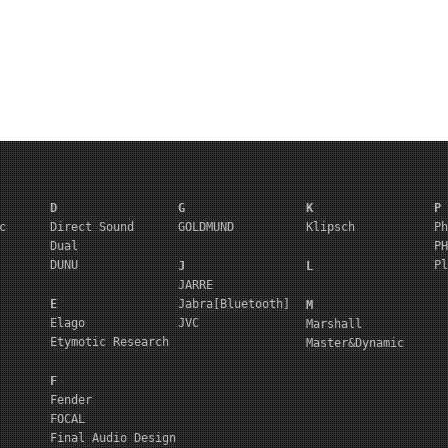
D
G
K
P
c
Direct Sound
GOLDMUND
Klipsch
Ph
Dual
PH
DUNU
Pl
J
L
JARRE
E
Jabra[Bluetooth]
M
Elago
JVC
Marshall
Etymotic Research
Master&Dynamic
F
Fender
FOCAL
Final Audio Design