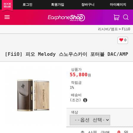
로그인
회원가입
장바구니
마이페이지
리시버/앰프
FiiO
0
[FiiO] 피오 Melody 스노우스카이 포터블 DAC/AMP
상품가
55,800
원
적립금
1%
배송비
(조건)
색상
0
원