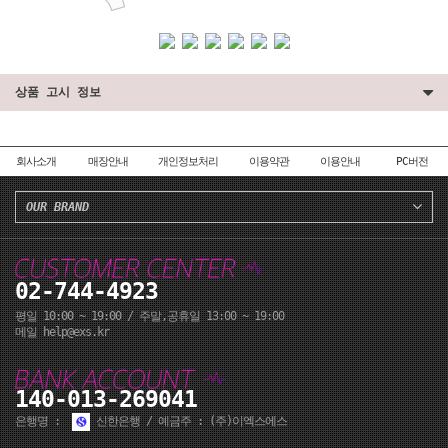
상품 고시 정보
회사소개
매장안내
개인정보처리
이용약관
이용안내
PC버전
OUR BRAND
페이코 ID로 페이코
PA
02-744-4923
평일 10:00 ~ 19:00 / 주말,공휴일 13:00 ~ 19:00
메일 help@exs.kr
140-013-269041
은행명 :
신한은행 / 예금주 : (주)이엑스에스