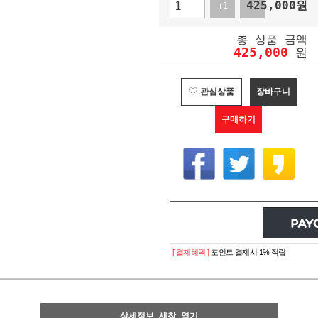
425,000
원
+1
-1
총 상품 금액
425,000
원
관심상품
장바구니
구매하기
[ 결제혜택 ]
포인트 결제시 1% 적립!
상세정보 새창 열기