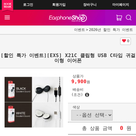
로그인
회원가입
장바구니
마이페이지
이벤트
2026년 할인 특가 이벤트
0
[할인 특가 이벤트][EXS] X21C 클립형 USB C타입 귀걸
이형 이어폰
상품가
9,900
원
배송비
(조건)
색상
0
원
총 상품 금액