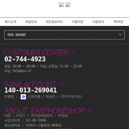
회사소개
매장안내
개인정보처리
이용약관
이용안내
PC버전
OUR BRAND
02-744-4923
평일 10:00 ~ 19:00 / 주말,공휴일 13:00 ~ 19:00
페이코 ID로 페이코
메일 help@exs.kr
PA
140-013-269041
은행명 :
신한은행 / 예금주 : (주)이엑스에스
대표 : 우양기 / 개인정보담당자 : 허영남
사업자번호 : 101-86-72946
통신판매업 : 제2012-서울종로-0646호